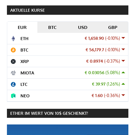
AKTUELLE KURSE
EUR
BTC
USD
GBP
€ 1,658.90
(-0.10%)
ETH
€ 56,179.7
(-0.10%)
BTC
€ 0.8974
(-0.37%)
XRP
€ 0.03056
(5.08%)
MIOTA
€ 39.97
(1.26%)
LTC
€ 1.60
(-0.36%)
NEO
ETHER IM WERT VON 10$ GESCHENKT!