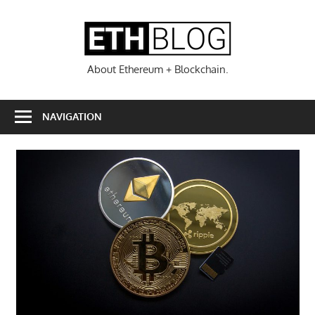
Zum
Inhalt
ETHBL
springen
About Ethereum + Blockchain.
NAVIGATION