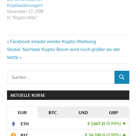
Kryptowährungen?
November 27, 2018
In "Krypto-Wiki"
Beitragsnavigation
Vorheriger
Facebook erlaubt wieder Krypto-Werbung
Nächster
Beitrag:
Studie: Nächster Krypto-Boom wird noch größer als der
Beitrag:
letzte
Suchen
SUCHEN
nach:
AKTUELLE KURSE
EUR
BTC
USD
GBP
€ 1,667.21
(0.94%)
ETH
€ 56,330.0
(0.98%)
BTC