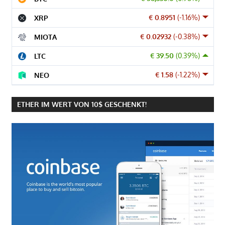
€ 0.8951
(-1.16%)
XRP
€ 0.02932
(-0.38%)
MIOTA
€ 39.50
(0.39%)
LTC
€ 1.58
(-1.22%)
NEO
ETHER IM WERT VON 10$ GESCHENKT!