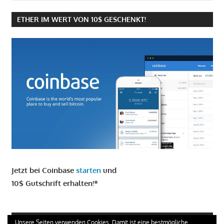
ETHER IM WERT VON 10$ GESCHENKT!
Jetzt bei Coinbase
starten
und
10$ Gutschrift erhalten!*
GIRO KONTO ERÖFFNEN UND 100 € ERHALTEN
Unsere Seiten verwenden Cookies. Damit ist eine bestmögliche