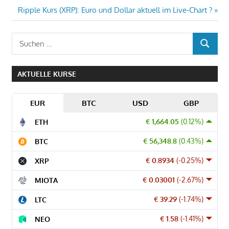
Nächster
Ripple Kurs (XRP): Euro und Dollar aktuell im Live-Chart ?
Beitrag:
Suchen
SUCHEN
nach:
AKTUELLE KURSE
EUR
BTC
USD
GBP
€ 1,664.05
(0.12%)
ETH
€ 56,348.8
(0.43%)
BTC
€ 0.8934
(-0.25%)
XRP
€ 0.03001
(-2.67%)
MIOTA
€ 39.29
(-1.74%)
LTC
€ 1.58
(-1.41%)
NEO