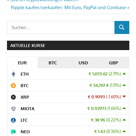
Beitragsnavigation
Beitrag:
Nächster
Ripple kaufen/verkaufen: Mit Euro, PayPal und Coinbase
Beitrag:
Suchen
SUCHEN
nach:
AKTUELLE KURSE
EUR
BTC
USD
GBP
€ 1,655.62
(2.11%)
ETH
€ 56,192.4
(1.11%)
BTC
€ 0.9093
(-1.60%)
XRP
€ 0.02973
(1.66%)
MIOTA
€ 38.96
(0.22%)
LTC
€ 1.63
(0.36%)
NEO