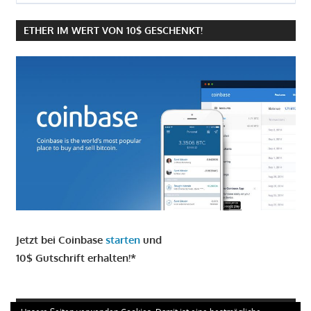
ETHER IM WERT VON 10$ GESCHENKT!
Jetzt bei Coinbase
starten
und
10$ Gutschrift erhalten!*
GIRO KONTO ERÖFFNEN UND 100 € ERHALTEN