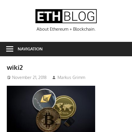
Zum
Inhalt
ETHBL
springen
About Ethereum + Blockchain.
NAVIGATION
wiki2
November 21, 2018
Markus Grimm