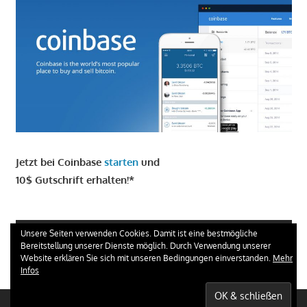
Jetzt bei Coinbase
starten
und
10$ Gutschrift erhalten!*
GIRO KONTO ERÖFFNEN UND 100 € ERHALTEN
Unsere Seiten verwenden Cookies. Damit ist eine bestmögliche
Bereitstellung unserer Dienste möglich. Durch Verwendung unserer
Website erklären Sie sich mit unseren Bedingungen einverstanden.
Mehr
Infos
WordPress Theme: Gambit von ThemeZee.