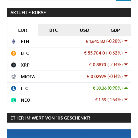
AKTUELLE KURSE
EUR
BTC
USD
GBP
€ 1,645.82
(-0.28%)
ETH
€ 55,704.0
(-0.52%)
BTC
€ 0.8870
(-2.14%)
XRP
€ 0.02929
(-0.14%)
MIOTA
€ 39.36
(0.90%)
LTC
€ 1.59
(-1.64%)
NEO
ETHER IM WERT VON 10$ GESCHENKT!