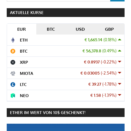
AKTUELLE KURSE
EUR
BTC
USD
GBP
€ 1,665.14
(0.18%)
ETH
€ 56,378.8
(0.49%)
BTC
€ 0.8937
(-0.22%)
XRP
€ 0.03005
(-2.54%)
MIOTA
€ 39.27
(-1.78%)
LTC
€ 1.58
(-1.39%)
NEO
ETHER IM WERT VON 10$ GESCHENKT!