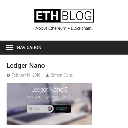
Zum
Inhalt
ETHBL
springen
About Ethereum + Blockchain.
NAVIGATION
Ledger Nano
Februar 19, 2018
Simon Ochs