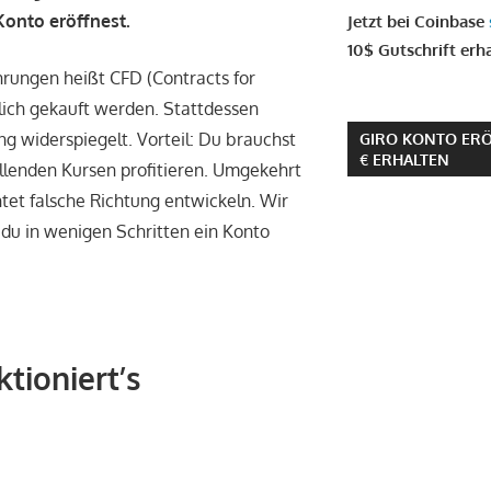
 Konto eröffnest.
Jetzt bei Coinbase
10$ Gutschrift erh
rungen heißt CFD (Contracts for
lich gekauft werden. Stattdessen
g widerspiegelt. Vorteil: Du brauchst
GIRO KONTO ERÖ
€ ERHALTEN
allenden Kursen profitieren. Umgekehrt
chtet falsche Richtung entwickeln. Wir
 du in wenigen Schritten ein Konto
tioniert’s