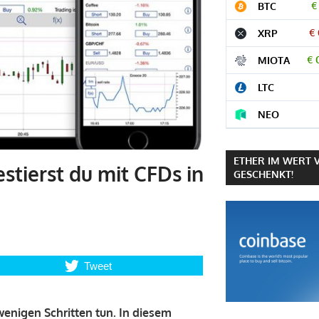
€
BTC
€
XRP
€ 
MIOTA
LTC
NEO
ETHER IM WERT 
stierst du mit CFDs in
GESCHENKT!
Tweet
enigen Schritten tun. In diesem