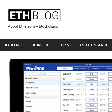
Zum
Inhalt
ETHBLOG
springen
About Ethereum + Blockchain.
KAUFEN
KURSE
TOP 5
ANLEITUNGEN