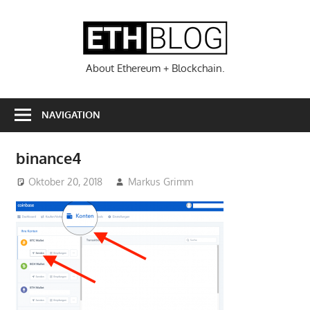
Zum
Inhalt
ETHBL
springen
About Ethereum + Blockchain.
NAVIGATION
binance4
Oktober 20, 2018
Markus Grimm