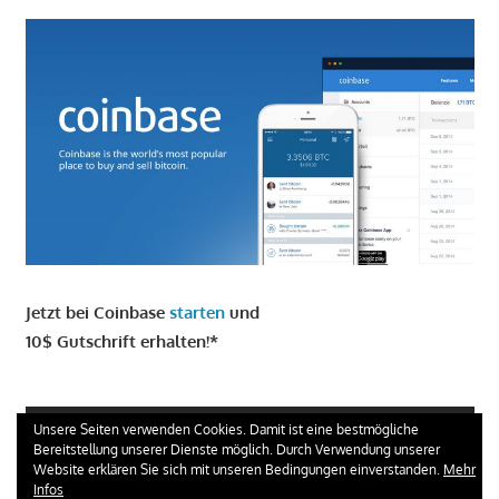
Jetzt bei Coinbase
starten
und
10$ Gutschrift erhalten!*
GIRO KONTO ERÖFFNEN UND 100 € ERHALTEN
Unsere Seiten verwenden Cookies. Damit ist eine bestmögliche
Bereitstellung unserer Dienste möglich. Durch Verwendung unserer
Website erklären Sie sich mit unseren Bedingungen einverstanden.
Mehr
Infos