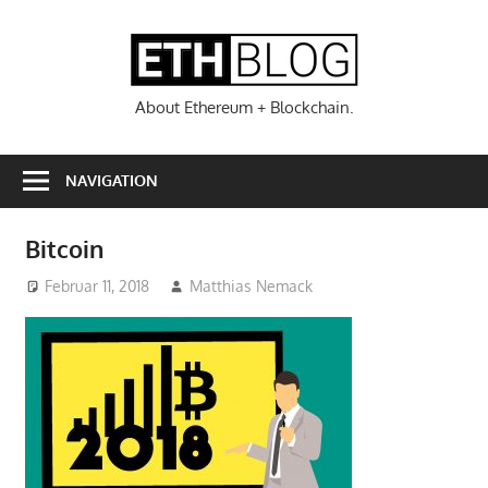
Zum
Inhalt
ETHBL
springen
About Ethereum + Blockchain.
NAVIGATION
Bitcoin
Februar 11, 2018
Matthias Nemack