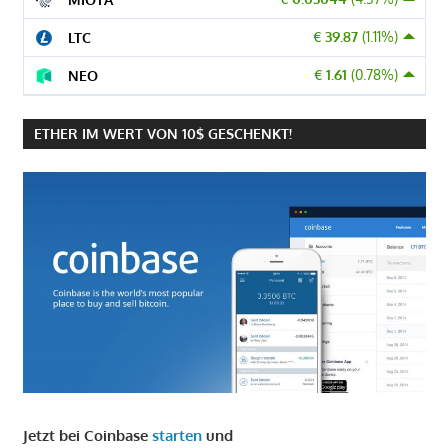
€ 39.87
(1.11%)
LTC
€ 1.61
(0.78%)
NEO
ETHER IM WERT VON 10$ GESCHENKT!
Jetzt bei Coinbase
starten
und