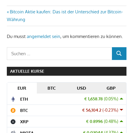
Beitragsnavigation
Vorheriger
Bitcoin Aktie kaufen: Das ist der Unterschied zur Bitcoin-
Beitrag:
Währung
Du musst
angemeldet sein
, um kommentieren zu können.
Suchen
SUCHEN
nach:
AKTUELLE KURSE
EUR
BTC
USD
GBP
€ 1,658.78
(0.05%)
ETH
€ 56,104.2
(-0.23%)
BTC
€ 0.8996
(0.48%)
XRP
€ 0.03044
(4.37%)
MIOTA