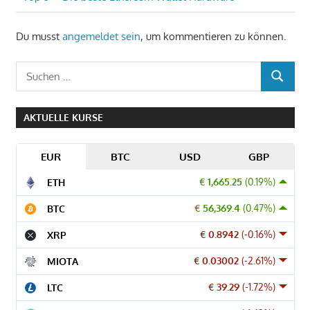
Beitragsnavigation
Beitrag:
Du musst
angemeldet sein
, um kommentieren zu können.
Suchen
SUCHEN
nach:
AKTUELLE KURSE
EUR
BTC
USD
GBP
€ 1,665.25
(0.19%)
ETH
€ 56,369.4
(0.47%)
BTC
€ 0.8942
(-0.16%)
XRP
€ 0.03002
(-2.61%)
MIOTA
€ 39.29
(-1.72%)
LTC