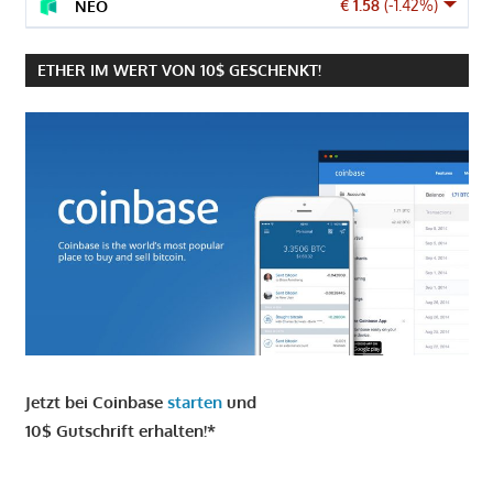
€ 1.58
(-1.42%)
NEO
ETHER IM WERT VON 10$ GESCHENKT!
Jetzt bei Coinbase
starten
und
10$ Gutschrift erhalten!*