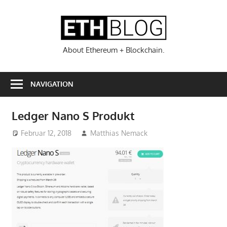
Zum
Inhalt
ETHBL
springen
About Ethereum + Blockchain.
NAVIGATION
Ledger Nano S Produkt
Februar 12, 2018
Matthias Nemack