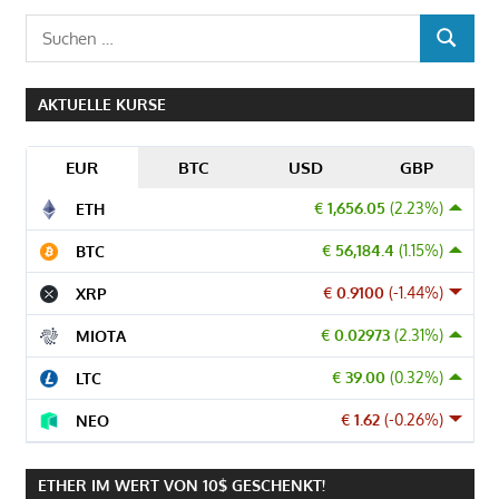
Suchen
SUCHEN
nach:
AKTUELLE KURSE
EUR
BTC
USD
GBP
€ 1,656.05
(2.23%)
ETH
€ 56,184.4
(1.15%)
BTC
€ 0.9100
(-1.44%)
XRP
€ 0.02973
(2.31%)
MIOTA
€ 39.00
(0.32%)
LTC
€ 1.62
(-0.26%)
NEO
ETHER IM WERT VON 10$ GESCHENKT!