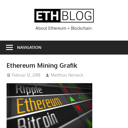
Zum
Inhalt
ETHBL
springen
About Ethereum + Blockchain.
NAVIGATION
Ethereum Mining Grafik
Februar 12, 2018
Matthias Nemack