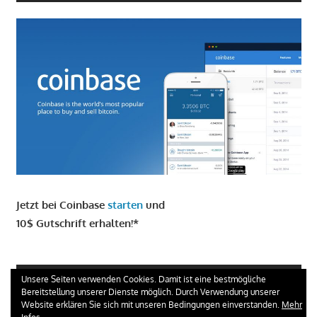
Jetzt bei Coinbase
starten
und
10$ Gutschrift erhalten!*
GIRO KONTO ERÖFFNEN UND 100 € ERHALTEN
Unsere Seiten verwenden Cookies. Damit ist eine bestmögliche
Bereitstellung unserer Dienste möglich. Durch Verwendung unserer
Website erklären Sie sich mit unseren Bedingungen einverstanden.
Mehr