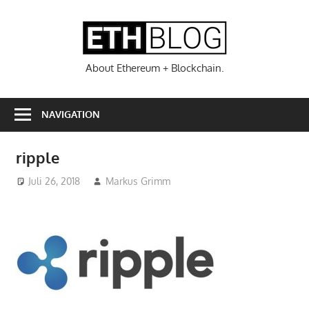
Zum
Inhalt
ETHBL
springen
About Ethereum + Blockchain.
NAVIGATION
ripple
Juli 26, 2018
Markus Grimm