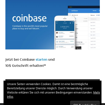
Jetzt bei Coinbase
starten
und
10$ Gutschrift erhalten!*
GIRO KONTO ERÖFFNEN UND 100 € ERHALTEN
Unsere Seiten verwenden Cookies. Damit ist eine bestmögliche
Bereitstellung unserer Dienste möglich. Durch Verwendung unserer
Website erklären Sie sich mit unseren Bedingungen einverstanden.
Mehr
Infos