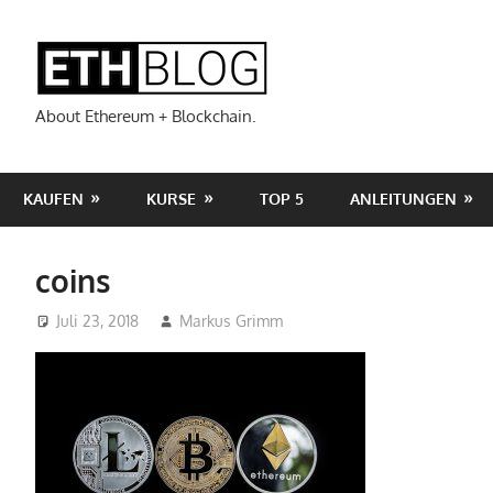
Zum
Inhalt
ETHBLOG
springen
About Ethereum + Blockchain.
KAUFEN
KURSE
TOP 5
ANLEITUNGEN
coins
Juli 23, 2018
Markus Grimm