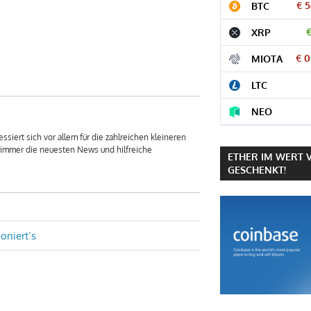
€ 
BTC
XRP
€ 
MIOTA
LTC
NEO
ssiert sich vor allem für die zahlreichen kleineren
u immer die neuesten News und hilfreiche
ETHER IM WERT 
GESCHENKT!
oniert’s