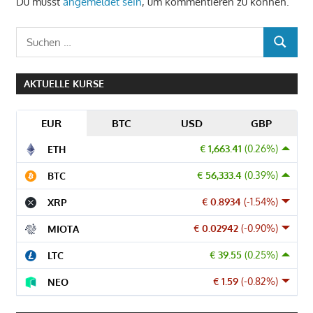
Du musst
angemeldet sein
, um kommentieren zu können.
Suchen
SUCHEN
nach:
AKTUELLE KURSE
EUR
BTC
USD
GBP
€ 1,663.41
(0.26%)
ETH
€ 56,333.4
(0.39%)
BTC
€ 0.8934
(-1.54%)
XRP
€ 0.02942
(-0.90%)
MIOTA
€ 39.55
(0.25%)
LTC
€ 1.59
(-0.82%)
NEO