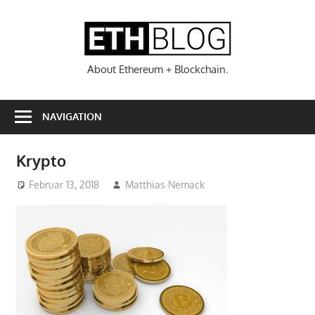
Zum
Inhalt
ETHBL
springen
About Ethereum + Blockchain.
NAVIGATION
Krypto
Februar 13, 2018
Matthias Nemack