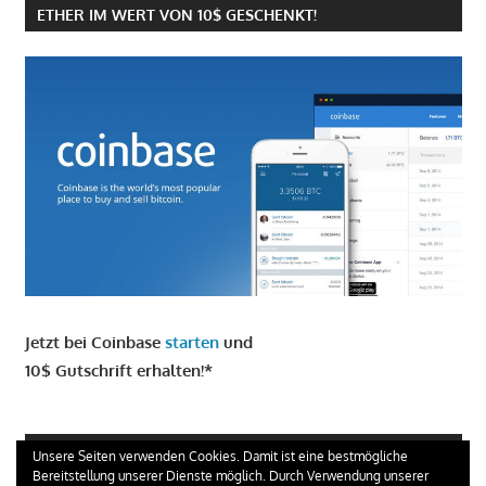
ETHER IM WERT VON 10$ GESCHENKT!
Jetzt bei Coinbase
starten
und
10$ Gutschrift erhalten!*
GIRO KONTO ERÖFFNEN UND 100 € ERHALTEN
Unsere Seiten verwenden Cookies. Damit ist eine bestmögliche
Bereitstellung unserer Dienste möglich. Durch Verwendung unserer