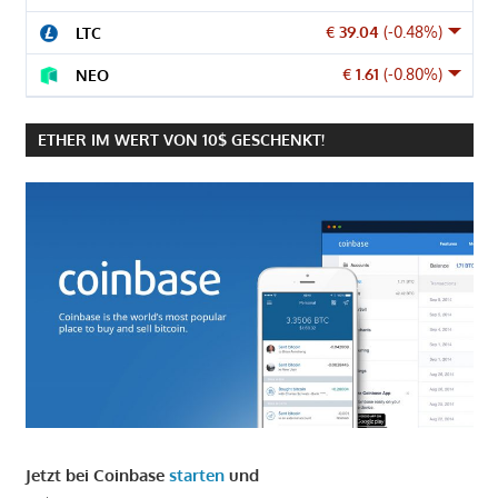
€ 39.04
(-0.48%)
LTC
€ 1.61
(-0.80%)
NEO
ETHER IM WERT VON 10$ GESCHENKT!
Jetzt bei Coinbase
starten
und