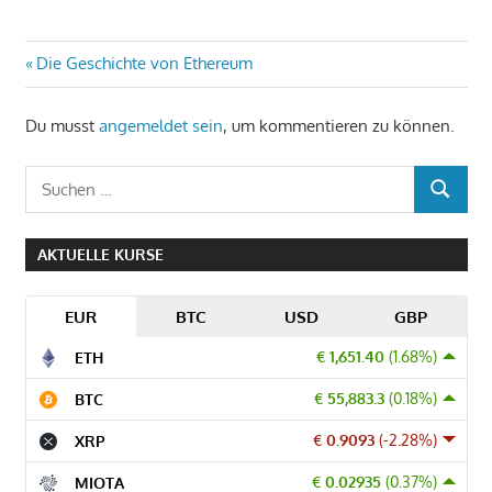
Beitragsnavigation
Vorheriger
Die Geschichte von Ethereum
Beitrag:
Du musst
angemeldet sein
, um kommentieren zu können.
Suchen
SUCHEN
nach:
AKTUELLE KURSE
EUR
BTC
USD
GBP
€ 1,651.40
(1.68%)
ETH
€ 55,883.3
(0.18%)
BTC
€ 0.9093
(-2.28%)
XRP
€ 0.02935
(0.37%)
MIOTA