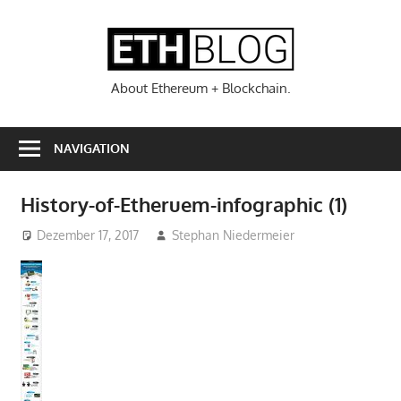
Zum
Inhalt
ETHBL
springen
About Ethereum + Blockchain.
NAVIGATION
History-of-Etheruem-infographic (1)
Dezember 17, 2017
Stephan Niedermeier