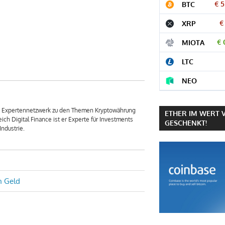
€ 5
BTC
€
XRP
€ 
MIOTA
LTC
NEO
em Expertennetzwerk zu den Themen Kryptowährung
ETHER IM WERT 
ich Digital Finance ist er Experte für Investments
GESCHENKT!
ndustrie.
n Geld