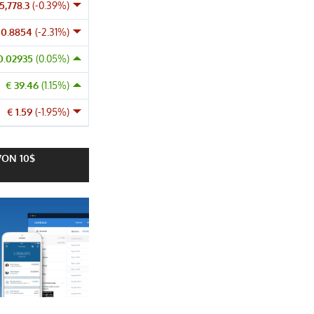
5,778.3
(-0.39%)
 0.8854
(-2.31%)
0.02935
(0.05%)
€ 39.46
(1.15%)
€ 1.59
(-1.95%)
VON 10$