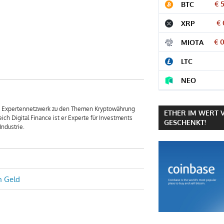
€ 
BTC
€
XRP
€ 
MIOTA
LTC
NEO
em Expertennetzwerk zu den Themen Kryptowährung
ETHER IM WERT 
ich Digital Finance ist er Experte für Investments
GESCHENKT!
ndustrie.
n Geld