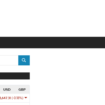
SUCHEN
USD
GBP
1,647.31
(-0.18%)