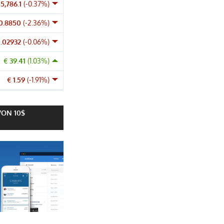
55,786.1
(-0.37%)
 0.8850
(-2.36%)
0.02932
(-0.06%)
€ 39.41
(1.03%)
€ 1.59
(-1.91%)
VON 10$