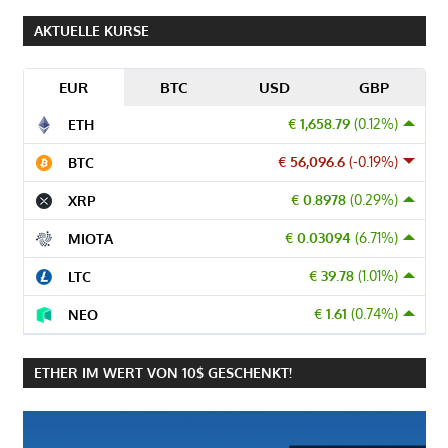
AKTUELLE KURSE
EUR
BTC
USD
GBP
€ 1,658.79
(0.12%)
ETH
€ 56,096.6
(-0.19%)
BTC
€ 0.8978
(0.29%)
XRP
€ 0.03094
(6.71%)
MIOTA
€ 39.78
(1.01%)
LTC
€ 1.61
(0.74%)
NEO
ETHER IM WERT VON 10$ GESCHENKT!