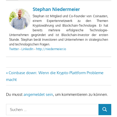
Stephan Niedermeier
Stephan ist Mitglied und Co-Founder von Coinauten,
einem Expertennetzwerk zu den Themen
Kryptowährung und Blockchain-Technologie. Er hat
bereits mehrere erfolgreiche Technologie-
Unternehmen gegründet und ist Blockchain-Investor der ersten
Stunde. Stephan berät Investoren und Unternehmen in strategischen
und technologischen Fragen.
Twitter
-
LinkedIn
-
http://niedermeier.io
Beitragsnavigation
Vorheriger
Coinbase down: Wenn die Krypto-Plattform Probleme
Beitrag:
macht
Du musst
angemeldet sein
, um kommentieren zu können.
Suchen
SUCHEN
nach: